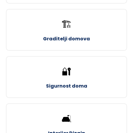
🏗️
Graditelji domova
🔐
Sigurnost doma
🛋️