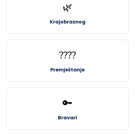
🌿
Krajobraznog
????
Premještanje
🔑
Bravari