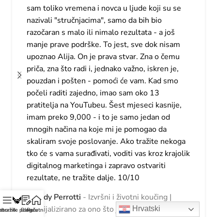
sam toliko vremena i novca u ljude koji su se
nazivali "stručnjacima", samo da bih bio
razočaran s malo ili nimalo rezultata - a još
manje prave podrške. To jest, sve dok nisam
upoznao Alija. On je prava stvar. Zna o čemu
priča, zna što radi i, jednako važno, iskren je,
pouzdan i pošten - pomoći će vam. Kad smo
počeli raditi zajedno, imao sam oko 13
pratitelja na YouTubeu. Šest mjeseci kasnije,
imam preko 9,000 - i to je samo jedan od
mnogih načina na koje mi je pomogao da
skaliram svoje poslovanje. Ako tražite nekoga
tko će s vama surađivati, voditi vas kroz krajolik
digitalnog marketinga i zapravo ostvariti
rezultate, ne tražite dalje. 10/10
Wendy Perrotti
Izvršni i životni koučing |
Specijalizirano za ono što je sljedeće za žene
Hrvatski
atražite ponudu
zbornik
Blog
Početna