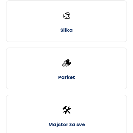
🎨
Slika
🪵
Parket
🛠️
Majstor za sve