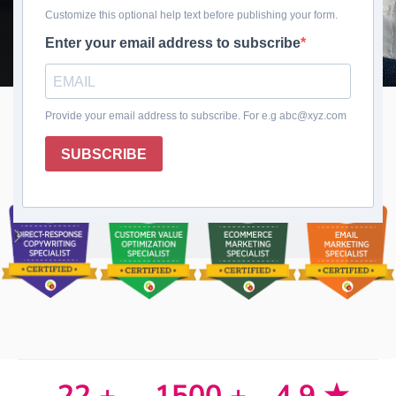
22 +
1500 +
4.9 ★