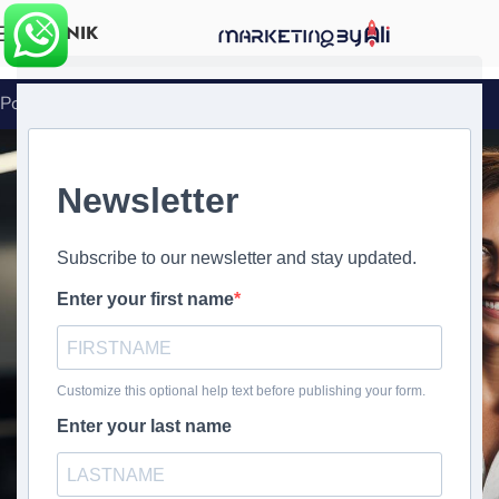
IZBORNIK
Početna
»
lokalni SEO
Lokalna SEO usluga
Otključajte svoj lokalni
poslovni potencijal uz
stručne SEO usluge
Zatražite besplatnu ponudu