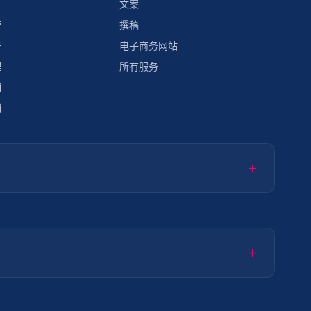
文案
营
撰稿
告
电子商务网站
理
所有服务
销
销