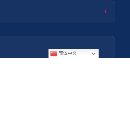
简体中文
Amora Digital
🇳🇱
↗
荷兰的数字营销
关于阿里
为什么选择我们？
荣誉奖项
博客
服务范围
获取报价